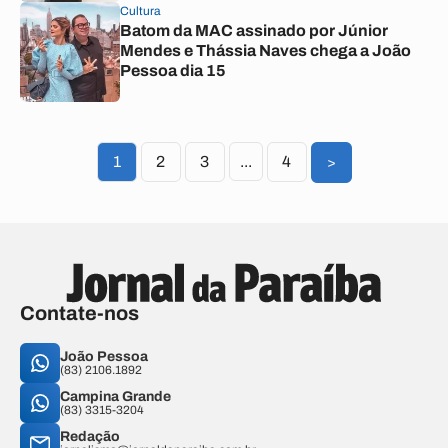
Cultura
Batom da MAC assinado por Júnior
Mendes e Thássia Naves chega a João
Pessoa dia 15
1
2
3
...
4
>
Contate-nos
João Pessoa
(83) 2106.1892
Campina Grande
(83) 3315-3204
Redação