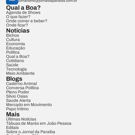
jornalismo@jornaldaparaiba.com.br
Qual a Boa?
Agenda de Shows
O que fazer?
Onde comer e beber?
Onde ficar?
Notícias
Bichos
Cultura
Economia
Educação
Política
Qual a Boa?
Cotidiano
Saúde
Tecnologia
Meio Ambiente
Blogs
Caderno Animal
Conversa Política
Pleno Poder
Sílvio Osias
Saúde Alerta
Mercado em Movimento
Papo Íntimo
Mais
Últimas Notícias
Tábuas de Marés em João Pessoa
Editais
Sobre o Jornal da Paraíba