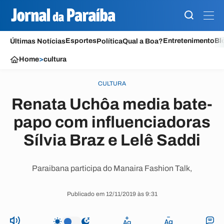
Esportes
Entretenimento
Bl
Últimas Notícias
Política
Qual a Boa?
Home
>
cultura
CULTURA
Renata Uchôa media bate-
papo com influenciadoras
Sílvia Braz e Lelê Saddi
Paraibana participa do Manaira Fashion Talk,
Publicado em 12/11/2019 às 9:31