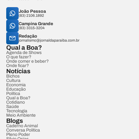
João Pessoa
(83) 2106.1892
Campina Grande
(83) 3315-3204
Redação
jornalismo@jornaldaparaiba.com.br
Qual a Boa?
Agenda de Shows
O que fazer?
Onde comer e beber?
Onde ficar?
Notícias
Bichos
Cultura
Economia
Educação
Política
Qual a Boa?
Cotidiano
Saúde
Tecnologia
Meio Ambiente
Blogs
Caderno Animal
Conversa Política
Pleno Poder
Sílvio Osias