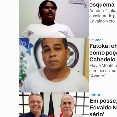
esquema
Ariadna Thalia
considerado pe
Edvaldo Neto.
Cotidiano
Fatoka: c
como peça
Cabedelo
Flávio Monteir
criminosos mai
(Avante).
Política
Em posse,
Edvaldo N
sério'