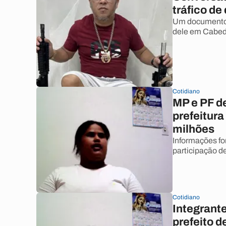
tráfico d
Um documento d
dele em Cabed
Cotidiano
MP e PF d
prefeitura
milhões
Informações fo
participação d
Cotidiano
Integrante
prefeito 