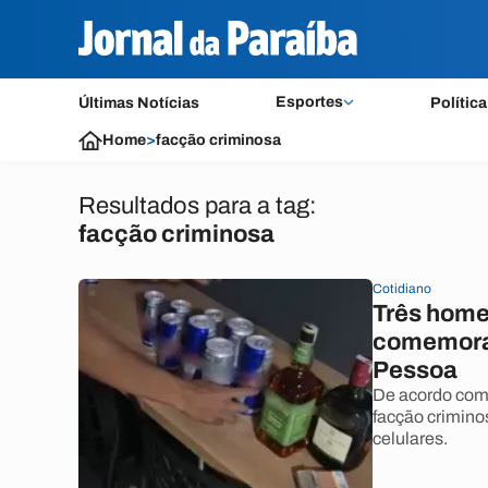
Esportes
Últimas Notícias
Política
Home
>
facção criminosa
Resultados para a tag:
facção criminosa
Cotidiano
Três home
comemorar
Pessoa
De acordo com 
facção crimino
celulares.