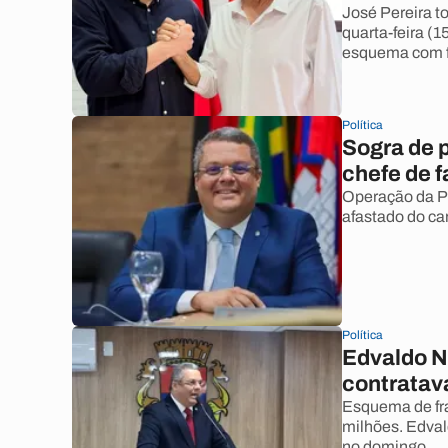
José Pereira t
quarta-feira (
esquema com 
Política
Sogra de 
chefe de 
Operação da PF
afastado do ca
Política
Edvaldo N
contratav
Esquema de fra
milhões. Edval
no domingo.