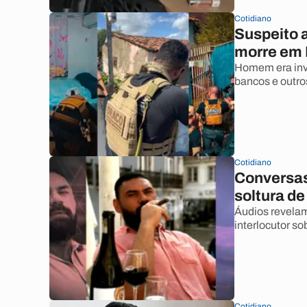
Cotidiano
Suspeito 
morre em 
Homem era inve
bancos e outro
Cotidiano
Conversas 
soltura de
Áudios revelam
interlocutor sob
Cotidiano