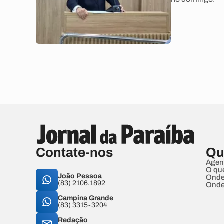
Contate-nos
Qu
Agen
O qu
João Pessoa
Onde
(83) 2106.1892
Onde
Campina Grande
(83) 3315-3204
Redação