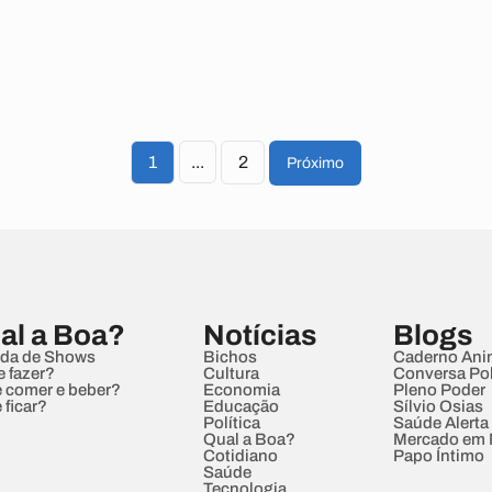
1
...
2
Próximo
al a Boa?
Notícias
Blogs
da de Shows
Bichos
Caderno Ani
e fazer?
Cultura
Conversa Pol
 comer e beber?
Economia
Pleno Poder
 ficar?
Educação
Sílvio Osias
Política
Saúde Alerta
Qual a Boa?
Mercado em
Cotidiano
Papo Íntimo
Saúde
Tecnologia