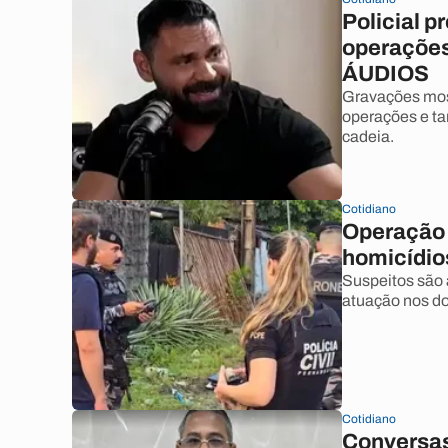
Policial p
operações
ÁUDIOS
Gravações most
operações e ta
cadeia.
Cotidiano
Operação 
homicídi
Suspeitos são
atuação nos do
Cotidiano
Conversas