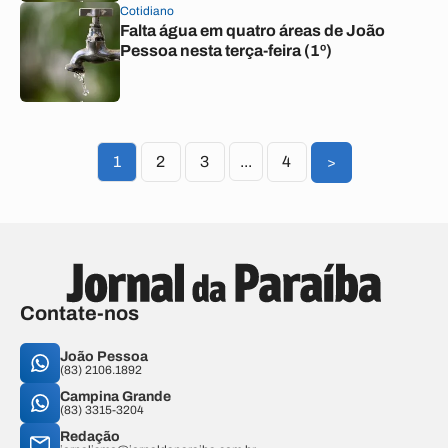
Cotidiano
Falta água em quatro áreas de João
Pessoa nesta terça-feira (1º)
1
2
3
...
4
>
Contate-nos
João Pessoa
(83) 2106.1892
Campina Grande
(83) 3315-3204
Redação