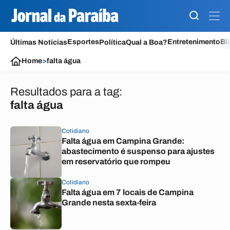
Esportes
Entretenimento
Bl
Últimas Notícias
Política
Qual a Boa?
Home
>
falta água
Resultados para a tag:
falta água
Cotidiano
Falta água em Campina Grande:
abastecimento é suspenso para ajustes
em reservatório que rompeu
Cotidiano
Falta água em 7 locais de Campina
Grande nesta sexta-feira