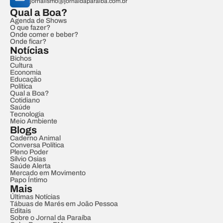
jornalismo@jornaldaparaiba.com.br
Qual a Boa?
Agenda de Shows
O que fazer?
Onde comer e beber?
Onde ficar?
Notícias
Bichos
Cultura
Economia
Educação
Política
Qual a Boa?
Cotidiano
Saúde
Tecnologia
Meio Ambiente
Blogs
Caderno Animal
Conversa Política
Pleno Poder
Sílvio Osias
Saúde Alerta
Mercado em Movimento
Papo Íntimo
Mais
Últimas Notícias
Tábuas de Marés em João Pessoa
Editais
Sobre o Jornal da Paraíba