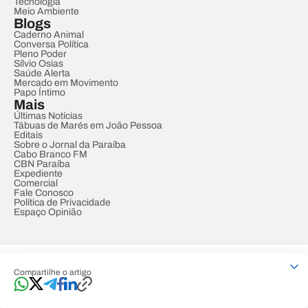
Tecnologia
Meio Ambiente
Blogs
Caderno Animal
Conversa Política
Pleno Poder
Sílvio Osias
Saúde Alerta
Mercado em Movimento
Papo Íntimo
Mais
Últimas Notícias
Tábuas de Marés em João Pessoa
Editais
Sobre o Jornal da Paraíba
Cabo Branco FM
CBN Paraíba
Expediente
Comercial
Fale Conosco
Política de Privacidade
Espaço Opinião
© REDE PARAÍBA DE COMUNICAÇÃO
Compartilhe o artigo
Developed by
Designed by