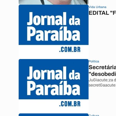
Vida Urbana
EDITAL "
Política
Secretária
"desobediê
Ju&iacute;za d
secret&aacute;
Cultura