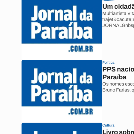
Um cidad
Multiartista Vi
trajet&oacute;r
JORNAL&nbsp
Política
PPS nacio
Paraíba
Os nomes escol
Bruno Farias, q
Cultura
Livro sob