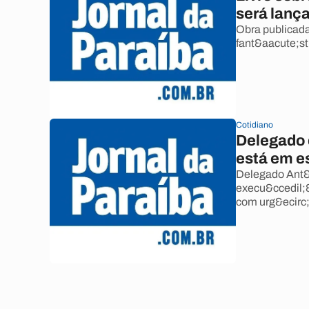
será lança
Obra publicada
fant&aacute;sti
Cotidiano
Delegado 
está em e
Delegado Ant&o
execu&ccedil;&a
com urg&ecirc;