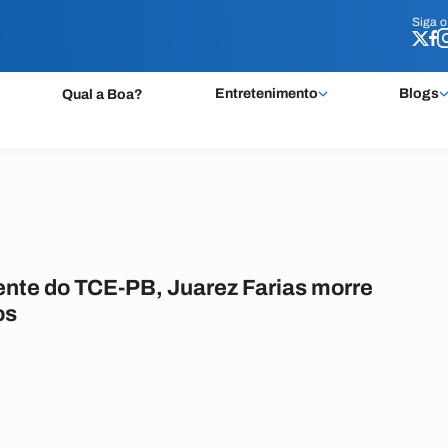
Siga 
Siga 
Entretenimento
Blogs
Qual a Boa?
ente do TCE-PB, Juarez Farias morre
os