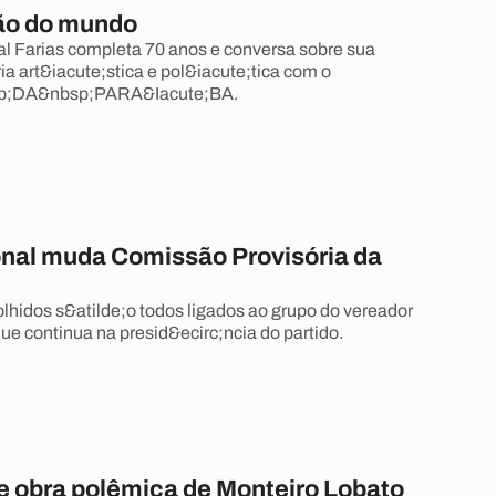
ão do mundo
tal Farias completa 70 anos e conversa sobre sua
ia art&iacute;stica e pol&iacute;tica com o
;DA&nbsp;PARA&Iacute;BA.
nal muda Comissão Provisória da
hidos s&atilde;o todos ligados ao grupo do vereador
ue continua na presid&ecirc;ncia do partido.
re obra polêmica de Monteiro Lobato