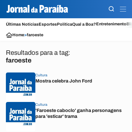
Entretenimento
Bl
Últimas Notícias
Esportes
Política
Qual a Boa?
Home
>
faroeste
Resultados para a tag:
faroeste
Cultura
Mostra celebra John Ford
Cultura
'Faroeste caboclo' ganha personagens
para 'esticar' trama