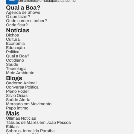
jornalismo@jornaldaparaiba.com.br
Qual a Boa?
Agenda de Shows
O que fazer?
Onde comer e beber?
Onde ficar?
Notícias
Bichos
Cultura
Economia
Educação
Política
Qual a Boa?
Cotidiano
Saúde
Tecnologia
Meio Ambiente
Blogs
Caderno Animal
Conversa Política
Pleno Poder
Sílvio Osias
Saúde Alerta
Mercado em Movimento
Papo Íntimo
Mais
Últimas Notícias
Tábuas de Marés em João Pessoa
Editais
Sobre o Jornal da Paraíba