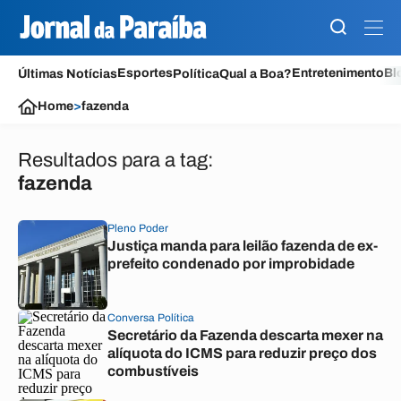
Esportes
Entretenimento
Bl
Últimas Notícias
Política
Qual a Boa?
Home
>
fazenda
Resultados para a tag:
fazenda
Pleno Poder
Justiça manda para leilão fazenda de ex-
prefeito condenado por improbidade
Conversa Política
Secretário da Fazenda descarta mexer na
alíquota do ICMS para reduzir preço dos
combustíveis