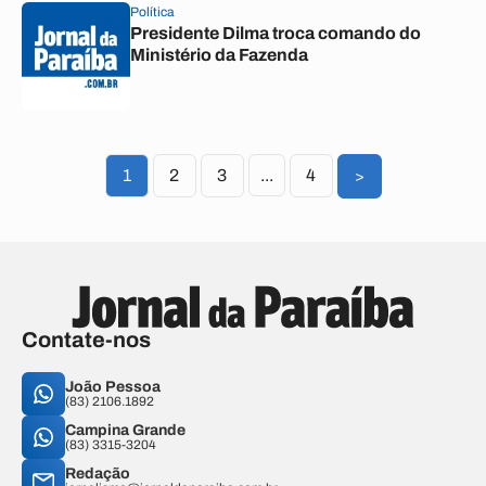
Política
Presidente Dilma troca comando do
Ministério da Fazenda
1
2
3
...
4
>
Contate-nos
João Pessoa
(83) 2106.1892
Campina Grande
(83) 3315-3204
Redação