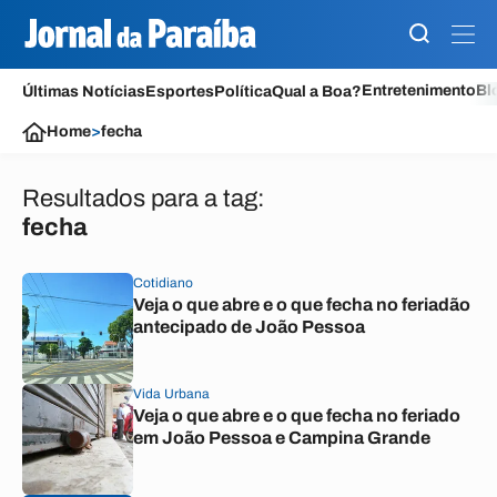
Entretenimento
Bl
Últimas Notícias
Esportes
Política
Qual a Boa?
Home
>
fecha
Resultados para a tag:
fecha
Cotidiano
Veja o que abre e o que fecha no feriadão
antecipado de João Pessoa
Vida Urbana
Veja o que abre e o que fecha no feriado
em João Pessoa e Campina Grande