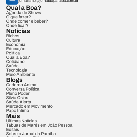
jornalismo@jornaldaparaiba.com.br
Qual a Boa?
Agenda de Shows
O que fazer?
Onde comer e beber?
Onde ficar?
Notícias
Bichos
Cultura
Economia
Educação
Política
Qual a Boa?
Cotidiano
Saúde
Tecnologia
Meio Ambiente
Blogs
Caderno Animal
Conversa Política
Pleno Poder
Sílvio Osias
Saúde Alerta
Mercado em Movimento
Papo Íntimo
Mais
Últimas Notícias
Tábuas de Marés em João Pessoa
Editais
Sobre o Jornal da Paraíba