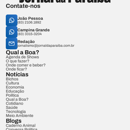
Contate-nos
João Pessoa
(83) 2106.1892
Campina Grande
(83) 3315-3204
Redação
jornalismo@jornaldaparaiba.com.br
Qual a Boa?
Agenda de Shows
O que fazer?
Onde comer e beber?
Onde ficar?
Notícias
Bichos
Cultura
Economia
Educação
Política
Qual a Boa?
Cotidiano
Saúde
Tecnologia
Meio Ambiente
Blogs
Caderno Animal
Conversa Política