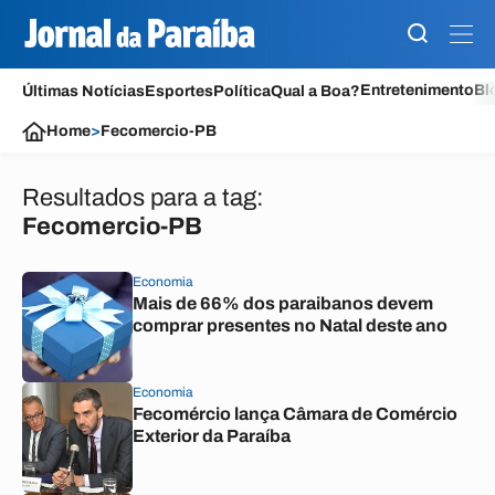
Entretenimento
Bl
Últimas Notícias
Esportes
Política
Qual a Boa?
Home
>
Fecomercio-PB
Resultados para a tag:
Fecomercio-PB
Economia
Mais de 66% dos paraibanos devem
comprar presentes no Natal deste ano
Economia
Fecomércio lança Câmara de Comércio
Exterior da Paraíba