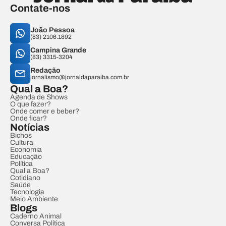
Contate-nos
João Pessoa
(83) 2106.1892
Campina Grande
(83) 3315-3204
Redação
jornalismo@jornaldaparaiba.com.br
Qual a Boa?
Agenda de Shows
O que fazer?
Onde comer e beber?
Onde ficar?
Notícias
Bichos
Cultura
Economia
Educação
Política
Qual a Boa?
Cotidiano
Saúde
Tecnologia
Meio Ambiente
Blogs
Caderno Animal
Conversa Política