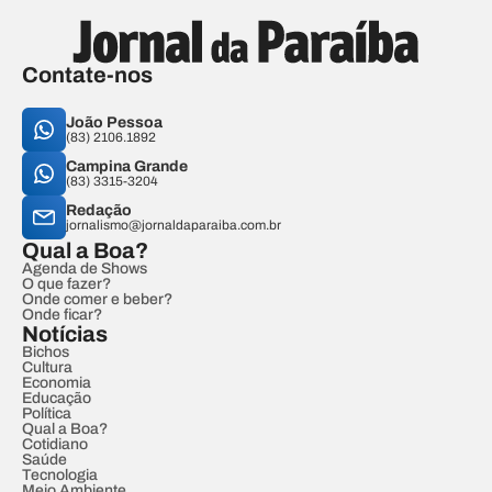
Contate-nos
João Pessoa
(83) 2106.1892
Campina Grande
(83) 3315-3204
Redação
jornalismo@jornaldaparaiba.com.br
Qual a Boa?
Agenda de Shows
O que fazer?
Onde comer e beber?
Onde ficar?
Notícias
Bichos
Cultura
Economia
Educação
Política
Qual a Boa?
Cotidiano
Saúde
Tecnologia
Meio Ambiente