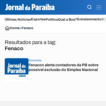
Esportes
Entretenimento
Bl
Últimas Notícias
Política
Qual a Boa?
Home
>
Fenaco
Resultados para a tag:
Fenaco
Economia
Fenacon alerta contadores da PB sobre
possível exclusão do Simples Nacional