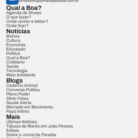
jornalismo@jornaldaparaiba.com.br
Qual a Boa?
Agenda de Shows
O que fazer?
Onde comer e beber?
Onde ficar?
Notícias
Bichos
Cultura
Economia
Educação
Política
Qual a Boa?
Cotidiano
Saúde
Tecnologia
Meio Ambiente
Blogs
Caderno Animal
Conversa Política
Pleno Poder
Sílvio Osias
Saúde Alerta
Mercado em Movimento
Papo Íntimo
Mais
Últimas Notícias
Tábuas de Marés em João Pessoa
Editais
Sobre o Jornal da Paraíba