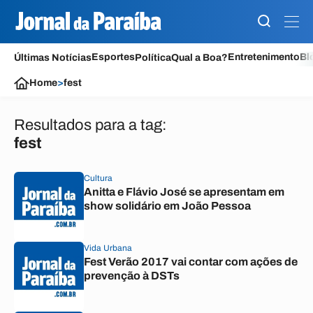
Esportes
Entretenimento
Bl
Últimas Notícias
Política
Qual a Boa?
Home
>
fest
Resultados para a tag:
fest
Cultura
Anitta e Flávio José se apresentam em
show solidário em João Pessoa
Vida Urbana
Fest Verão 2017 vai contar com ações de
prevenção à DSTs