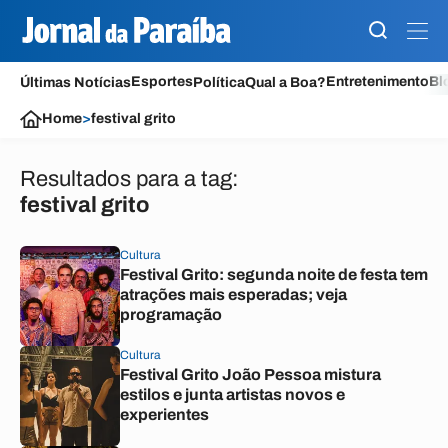
Esportes
Entretenimento
Bl
Últimas Notícias
Política
Qual a Boa?
Home
>
festival grito
Resultados para a tag:
festival grito
Cultura
Festival Grito: segunda noite de festa tem
atrações mais esperadas; veja
programação
Cultura
Festival Grito João Pessoa mistura
estilos e junta artistas novos e
experientes