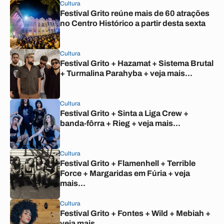
Cultura
Festival Grito reúne mais de 60 atrações
no Centro Histórico a partir desta sexta
Cultura
Festival Grito + Hazamat + Sistema Brutal
+ Turmalina Parahyba + veja mais...
Cultura
Festival Grito + Sinta a Liga Crew +
banda-fôrra + Rieg + veja mais...
Cultura
Festival Grito + Flamenhell + Terrible
Force + Margaridas em Fúria + veja
mais...
Cultura
Festival Grito + Fontes + Wild + Mebiah +
veja mais...