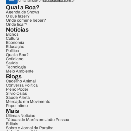
jornalismo@jornaldaparaiba.com.br
Qual a Boa?
Agenda de Shows
O que fazer?
Onde comer e beber?
Onde ficar?
Notícias
Bichos
Cultura
Economia
Educação
Política
Qual a Boa?
Cotidiano
Saúde
Tecnologia
Meio Ambiente
Blogs
Caderno Animal
Conversa Política
Pleno Poder
Sílvio Osias
Saúde Alerta
Mercado em Movimento
Papo Íntimo
Mais
Últimas Notícias
Tábuas de Marés em João Pessoa
Editais
Sobre o Jornal da Paraíba