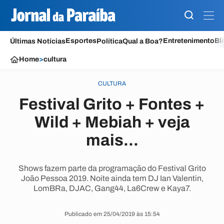
Esportes
Entretenimento
Bl
Últimas Notícias
Política
Qual a Boa?
Home
>
cultura
CULTURA
Festival Grito + Fontes +
Wild + Mebiah + veja
mais...
Shows fazem parte da programação do Festival Grito
João Pessoa 2019. Noite ainda tem DJ Ian Valentin,
LomBRa, DJAC, Gang44, La6Crew e Kaya7.
Publicado em 25/04/2019 às 15:54