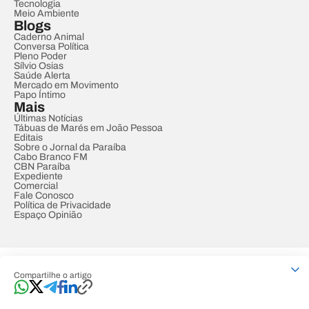
Tecnologia
Meio Ambiente
Blogs
Caderno Animal
Conversa Política
Pleno Poder
Sílvio Osias
Saúde Alerta
Mercado em Movimento
Papo Íntimo
Mais
Últimas Notícias
Tábuas de Marés em João Pessoa
Editais
Sobre o Jornal da Paraíba
Cabo Branco FM
CBN Paraíba
Expediente
Comercial
Fale Conosco
Política de Privacidade
Espaço Opinião
© REDE PARAÍBA DE COMUNICAÇÃO
Compartilhe o artigo
Developed by
Designed by