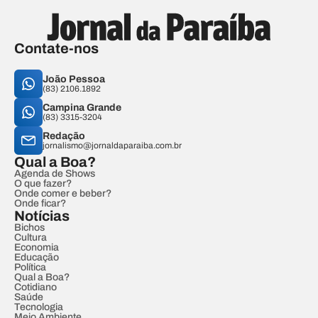
Contate-nos
João Pessoa
(83) 2106.1892
Campina Grande
(83) 3315-3204
Redação
jornalismo@jornaldaparaiba.com.br
Qual a Boa?
Agenda de Shows
O que fazer?
Onde comer e beber?
Onde ficar?
Notícias
Bichos
Cultura
Economia
Educação
Política
Qual a Boa?
Cotidiano
Saúde
Tecnologia
Meio Ambiente