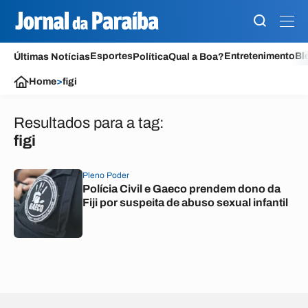
Esportes
Entretenimento
Bl
Últimas Notícias
Política
Qual a Boa?
Home
>
figi
Resultados para a tag:
figi
Pleno Poder
Polícia Civil e Gaeco prendem dono da
Fiji por suspeita de abuso sexual infantil