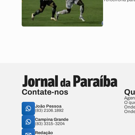
Contate-nos
Qu
Agen
O qu
João Pessoa
Onde
(83) 2106.1892
Onde
Campina Grande
(83) 3315-3204
Redação