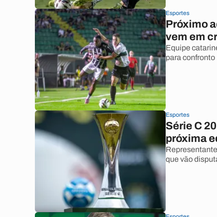
Esportes
Próximo a
vem em cri
Equipe catari
para confronto 
Esportes
Série C 20
próxima e
Representante 
que vão disput
Esportes