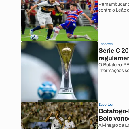
Pernambucanos
contra o Leão d
Esportes
Série C 20
regulamen
O Botafogo-PB 
informações so
Esportes
Botafogo-
Belo vence
Alvinegro da Es