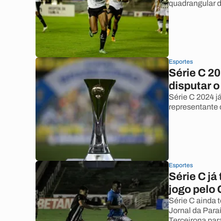
quadrangular d
Esportes
Série C 20
disputar 
Série C 2024 j
representante 
Esportes
Série C já
jogo pelo 
Série C ainda 
Jornal da Paraí
Terceirona par