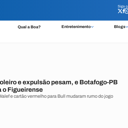
Siga 
Siga 
Entretenimento
Blogs
Qual a Boa?
goleiro e expulsão pesam, e Botafogo-PB
a o Figueirense
alef e cartão vermelho para Bull mudaram rumo do jogo