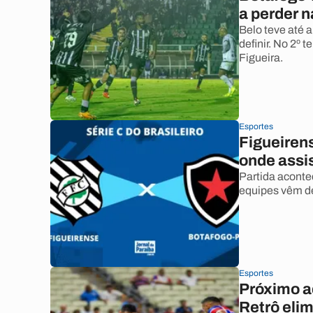
a perder n
Belo teve até 
definir. No 2º 
Figueira.
Esportes
Figueiren
onde assis
Partida aconte
equipes vêm de
Esportes
Próximo a
Retrô elim