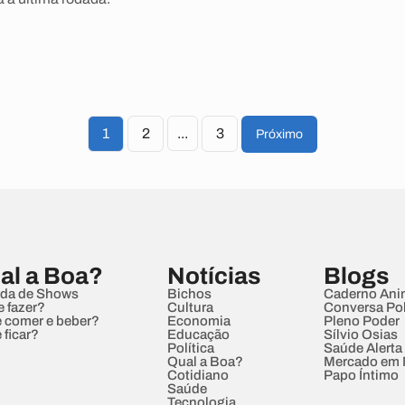
1
2
...
3
Próximo
al a Boa?
Notícias
Blogs
da de Shows
Bichos
Caderno Ani
e fazer?
Cultura
Conversa Pol
 comer e beber?
Economia
Pleno Poder
 ficar?
Educação
Sílvio Osias
Política
Saúde Alerta
Qual a Boa?
Mercado em
Cotidiano
Papo Íntimo
Saúde
Tecnologia