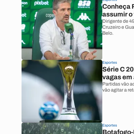
Conheça R
assumir o
Dirigente de 4
Cruzeiro e Gua
Belo.
Esportes
Série C 20
vagas em 
Partidas vão a
vão agitar a re
Esportes
Botafogo-P