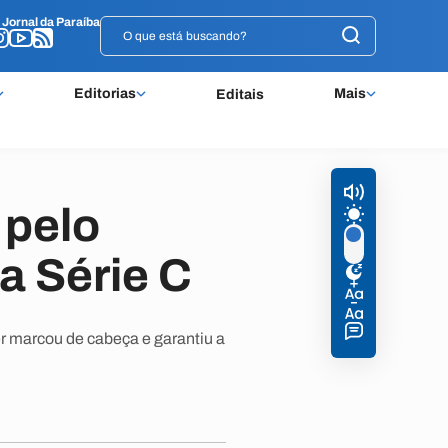
o
o
Jornal da Paraíba
Jornal da Paraíba
Editorias
Mais
Editais
 pelo
a Série C
er marcou de cabeça e garantiu a