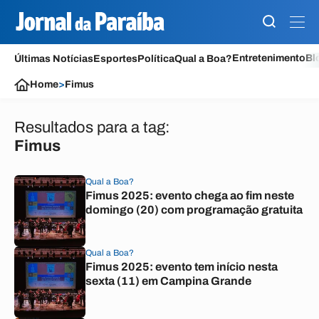
Entretenimento
Bl
Últimas Notícias
Esportes
Política
Qual a Boa?
Home
>
Fimus
Resultados para a tag:
Fimus
Qual a Boa?
Fimus 2025: evento chega ao fim neste
domingo (20) com programação gratuita
Qual a Boa?
Fimus 2025: evento tem início nesta
sexta (11) em Campina Grande