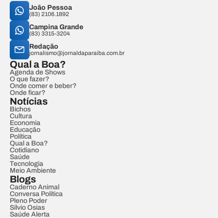
João Pessoa
(83) 2106.1892
Campina Grande
(83) 3315-3204
Redação
jornalismo@jornaldaparaiba.com.br
Qual a Boa?
Agenda de Shows
O que fazer?
Onde comer e beber?
Onde ficar?
Notícias
Bichos
Cultura
Economia
Educação
Política
Qual a Boa?
Cotidiano
Saúde
Tecnologia
Meio Ambiente
Blogs
Caderno Animal
Conversa Política
Pleno Poder
Sílvio Osias
Saúde Alerta