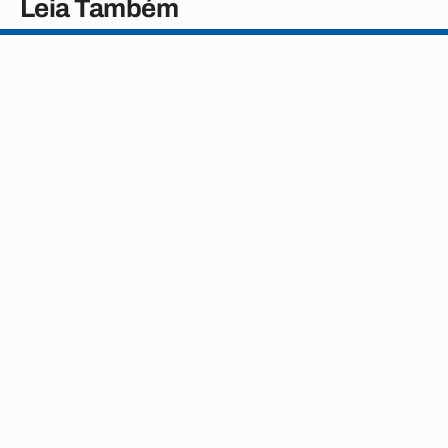
Leia Também