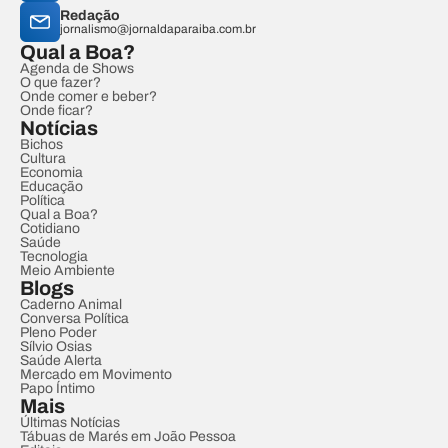
Redação
jornalismo@jornaldaparaiba.com.br
Qual a Boa?
Agenda de Shows
O que fazer?
Onde comer e beber?
Onde ficar?
Notícias
Bichos
Cultura
Economia
Educação
Política
Qual a Boa?
Cotidiano
Saúde
Tecnologia
Meio Ambiente
Blogs
Caderno Animal
Conversa Política
Pleno Poder
Sílvio Osias
Saúde Alerta
Mercado em Movimento
Papo Íntimo
Mais
Últimas Notícias
Tábuas de Marés em João Pessoa