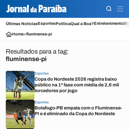
Esportes
Entretenimento
Bl
Últimas Notícias
Política
Qual a Boa?
Home
>
fluminense-pi
Resultados para a tag:
fluminense-pi
Esportes
Copa do Nordeste 2026 registra baixo
público na 1ª fase com média de 2,6 mil
torcedores por jogo
Esportes
Botafogo-PB empata com o Fluminense-
PI e é eliminado da Copa do Nordeste