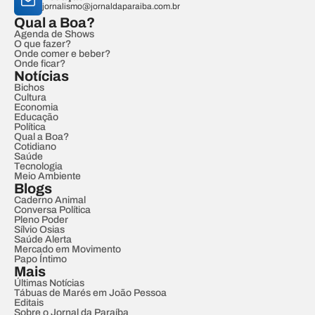
jornalismo@jornaldaparaiba.com.br
Qual a Boa?
Agenda de Shows
O que fazer?
Onde comer e beber?
Onde ficar?
Notícias
Bichos
Cultura
Economia
Educação
Política
Qual a Boa?
Cotidiano
Saúde
Tecnologia
Meio Ambiente
Blogs
Caderno Animal
Conversa Política
Pleno Poder
Sílvio Osias
Saúde Alerta
Mercado em Movimento
Papo Íntimo
Mais
Últimas Notícias
Tábuas de Marés em João Pessoa
Editais
Sobre o Jornal da Paraíba