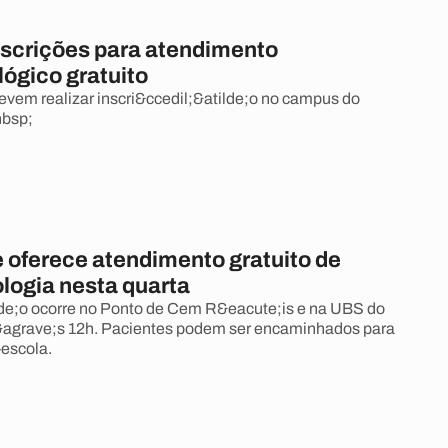
nscrições para atendimento
ógico gratuito
evem realizar inscri&ccedil;&atilde;o no campus do
nbsp;
 oferece atendimento gratuito de
logia nesta quarta
de;o ocorre no Ponto de Cem R&eacute;is e na UBS do
&agrave;s 12h. Pacientes podem ser encaminhados para
-escola.