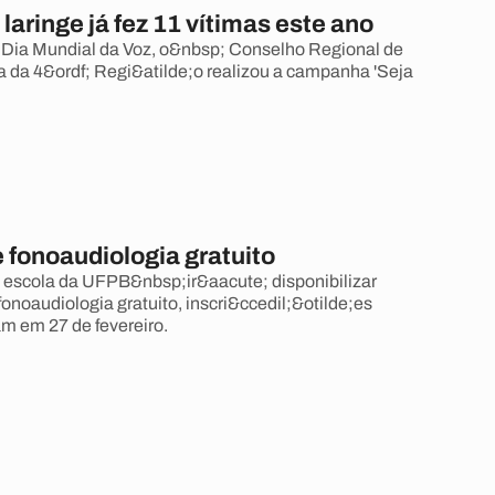
laringe já fez 11 vítimas este ano
 Dia Mundial da Voz, o&nbsp; Conselho Regional de
 da 4&ordf; Regi&atilde;o realizou a campanha 'Seja
 fonoaudiologia gratuito
 escola da UFPB&nbsp;ir&aacute; disponibilizar
onoaudiologia gratuito, inscri&ccedil;&otilde;es
m em 27 de fevereiro.