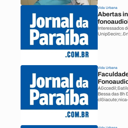
Vida Urbana
Abertas i
fonoaudiol
Interessados d
Unip&ecirc;.&
Vida Urbana
Faculdade
Fonoaudio
A&ccedil;&atil
Bessa das 8h 
cl&iacute;nica
Vida Urbana