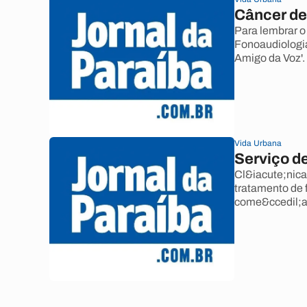
Câncer de 
Para lembrar o
Fonoaudiologia
Amigo da Voz'.
Vida Urbana
Serviço de
Cl&iacute;nica
tratamento de f
come&ccedil;a