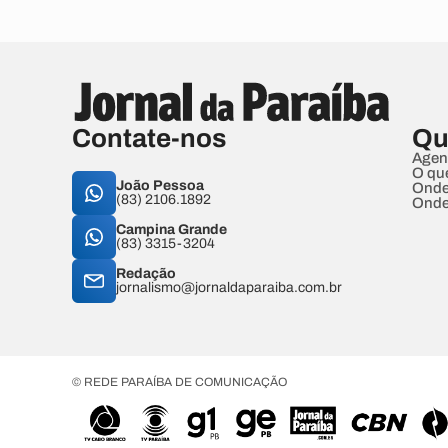
Contate-nos
Qu
Agen
O qu
João Pessoa
Onde
(83) 2106.1892
Onde
Campina Grande
(83) 3315-3204
Redação
jornalismo@jornaldaparaiba.com.br
© REDE PARAÍBA DE COMUNICAÇÃO