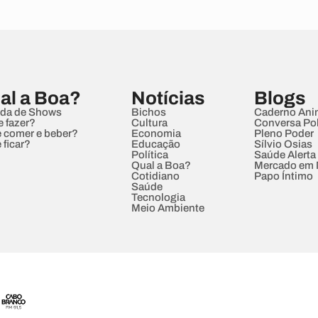
al a Boa?
Notícias
Blogs
da de Shows
Bichos
Caderno Ani
e fazer?
Cultura
Conversa Pol
 comer e beber?
Economia
Pleno Poder
 ficar?
Educação
Sílvio Osias
Política
Saúde Alerta
Qual a Boa?
Mercado em
Cotidiano
Papo Íntimo
Saúde
Tecnologia
Meio Ambiente