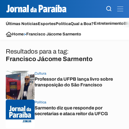
Entretenimento
Bl
Últimas Notícias
Esportes
Política
Qual a Boa?
Home
>
Francisco Jácome Sarmento
Resultados para a tag:
Francisco Jácome Sarmento
Cultura
Professor da UFPB lança livro sobre
transposição do São Francisco
Política
Sarmento diz que responde por
secretarias e ataca reitor da UFCG