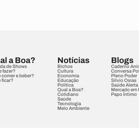
al a Boa?
Notícias
Blogs
da de Shows
Bichos
Caderno Ani
e fazer?
Cultura
Conversa Pol
 comer e beber?
Economia
Pleno Poder
 ficar?
Educação
Sílvio Osias
Política
Saúde Alerta
Qual a Boa?
Mercado em
Cotidiano
Papo Íntimo
Saúde
Tecnologia
Meio Ambiente