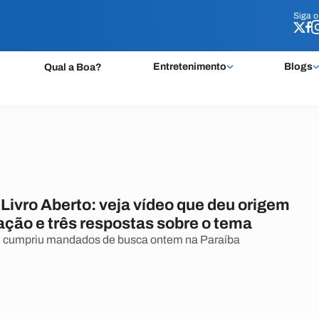
Siga 
Siga 
Entretenimento
Blogs
Qual a Boa?
Livro Aberto: veja vídeo que deu origem
ação e três respostas sobre o tema
al cumpriu mandados de busca ontem na Paraíba