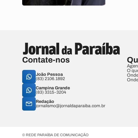
Contate-nos
Qu
Agen
O qu
João Pessoa
Onde
(83) 2106.1892
Onde
Campina Grande
(83) 3315-3204
Redação
jornalismo@jornaldaparaiba.com.br
© REDE PARAÍBA DE COMUNICAÇÃO