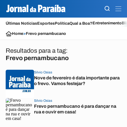
Entretenimento
Bl
Últimas Notícias
Esportes
Política
Qual a Boa?
Home
>
Frevo pernambucano
Resultados para a tag:
Frevo pernambucano
Silvio Osias
Nove de fevereiro é data importante para
o frevo. Vamos festejar?
Silvio Osias
Frevo pernambucano é para dançar na
rua e ouvir em casa!