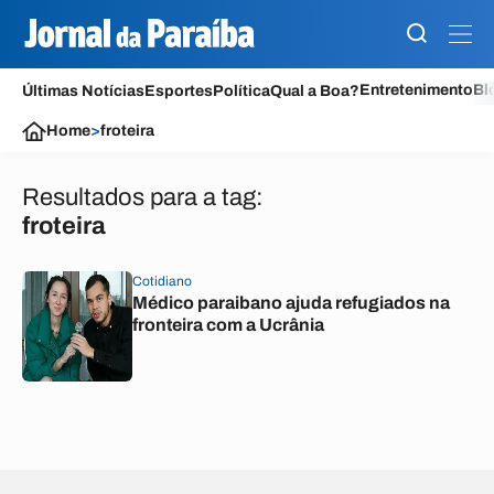
Entretenimento
Bl
Últimas Notícias
Esportes
Política
Qual a Boa?
Home
>
froteira
Resultados para a tag:
froteira
Cotidiano
Médico paraibano ajuda refugiados na
fronteira com a Ucrânia