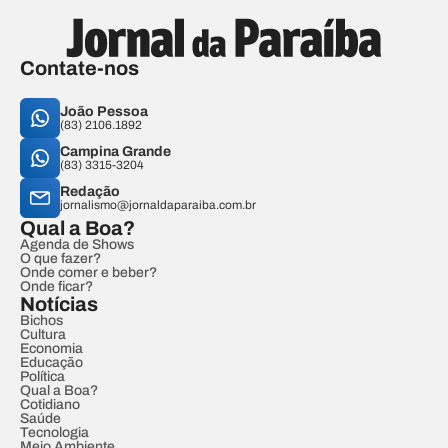
Contate-nos
João Pessoa
(83) 2106.1892
Campina Grande
(83) 3315-3204
Redação
jornalismo@jornaldaparaiba.com.br
Qual a Boa?
Agenda de Shows
O que fazer?
Onde comer e beber?
Onde ficar?
Notícias
Bichos
Cultura
Economia
Educação
Política
Qual a Boa?
Cotidiano
Saúde
Tecnologia
Meio Ambiente