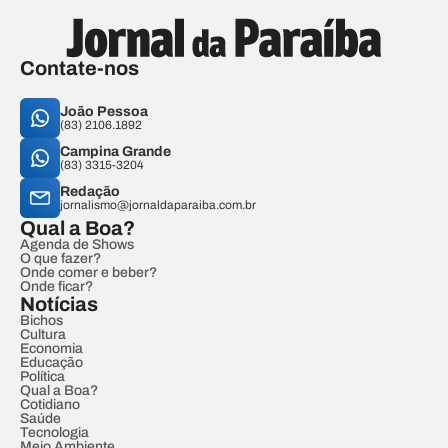
Contate-nos
João Pessoa
(83) 2106.1892
Campina Grande
(83) 3315-3204
Redação
jornalismo@jornaldaparaiba.com.br
Qual a Boa?
Agenda de Shows
O que fazer?
Onde comer e beber?
Onde ficar?
Notícias
Bichos
Cultura
Economia
Educação
Política
Qual a Boa?
Cotidiano
Saúde
Tecnologia
Meio Ambiente