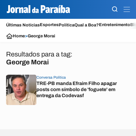
Esportes
Entretenimento
Bl
Últimas Notícias
Política
Qual a Boa?
Home
>
George Morai
Resultados para a tag:
George Morai
Conversa Política
TRE-PB manda Efraim Filho apagar
posts com símbolo de 'foguete' em
entrega da Codevasf