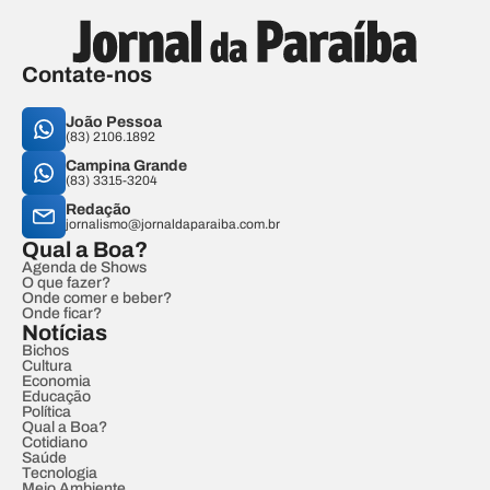
Contate-nos
João Pessoa
(83) 2106.1892
Campina Grande
(83) 3315-3204
Redação
jornalismo@jornaldaparaiba.com.br
Qual a Boa?
Agenda de Shows
O que fazer?
Onde comer e beber?
Onde ficar?
Notícias
Bichos
Cultura
Economia
Educação
Política
Qual a Boa?
Cotidiano
Saúde
Tecnologia
Meio Ambiente