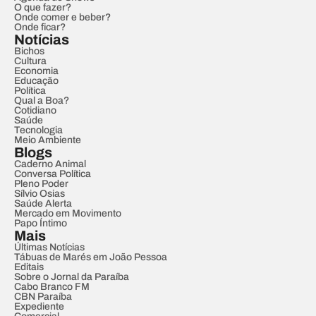
O que fazer?
Onde comer e beber?
Onde ficar?
Notícias
Bichos
Cultura
Economia
Educação
Política
Qual a Boa?
Cotidiano
Saúde
Tecnologia
Meio Ambiente
Blogs
Caderno Animal
Conversa Política
Pleno Poder
Sílvio Osias
Saúde Alerta
Mercado em Movimento
Papo Íntimo
Mais
Últimas Notícias
Tábuas de Marés em João Pessoa
Editais
Sobre o Jornal da Paraíba
Cabo Branco FM
CBN Paraíba
Expediente