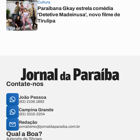
Cultura
Paraibana Gkay estrela comédia
'Detetive Madeinusa', novo filme de
Tirulipa
Contate-nos
João Pessoa
(83) 2106.1892
Campina Grande
(83) 3315-3204
Redação
jornalismo@jornaldaparaiba.com.br
Qual a Boa?
Agenda de Shows