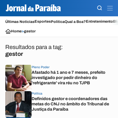
Esportes
Entretenimento
Bl
Últimas Notícias
Política
Qual a Boa?
Home
>
gestor
Resultados para a tag:
gestor
Pleno Poder
Afastado há 1 ano e 7 meses, prefeito
investigado por pedir dinheiro do
'refrigerante' vira réu no TJPB
Política
Definidos gestor e coordenadores das
metas do CNJ no âmbito do Tribunal de
Justiça da Paraíba