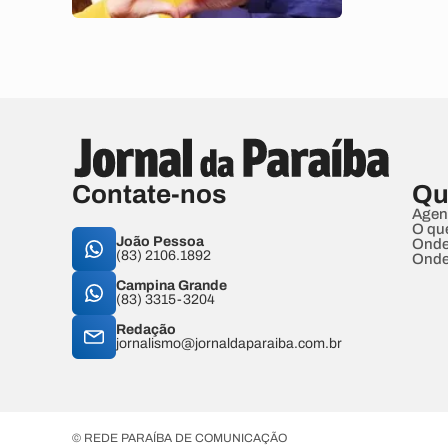
Contate-nos
Qu
Agen
O qu
João Pessoa
Onde
(83) 2106.1892
Onde
Campina Grande
(83) 3315-3204
Redação
jornalismo@jornaldaparaiba.com.br
© REDE PARAÍBA DE COMUNICAÇÃO