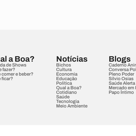
al a Boa?
Notícias
Blogs
da de Shows
Bichos
Caderno Ani
e fazer?
Cultura
Conversa Pol
 comer e beber?
Economia
Pleno Poder
 ficar?
Educação
Sílvio Osias
Política
Saúde Alerta
Qual a Boa?
Mercado em
Cotidiano
Papo Íntimo
Saúde
Tecnologia
Meio Ambiente