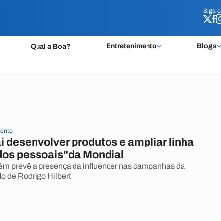
Siga 
Siga 
Entretenimento
Blogs
Qual a Boa?
ento
ai desenvolver produtos e ampliar linha
dos pessoais"da Mondial
ém prevê a presença da influencer nas campanhas da
o de Rodrigo Hilbert