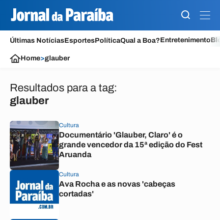
Entretenimento
Bl
Últimas Notícias
Esportes
Política
Qual a Boa?
Home
>
glauber
Resultados para a tag:
glauber
Cultura
Documentário 'Glauber, Claro' é o
grande vencedor da 15ª edição do Fest
Aruanda
Cultura
Ava Rocha e as novas 'cabeças
cortadas'