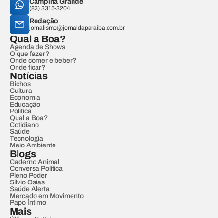
Campina Grande
(83) 3315-3204
Redação
jornalismo@jornaldaparaiba.com.br
Qual a Boa?
Agenda de Shows
O que fazer?
Onde comer e beber?
Onde ficar?
Notícias
Bichos
Cultura
Economia
Educação
Política
Qual a Boa?
Cotidiano
Saúde
Tecnologia
Meio Ambiente
Blogs
Caderno Animal
Conversa Política
Pleno Poder
Sílvio Osias
Saúde Alerta
Mercado em Movimento
Papo Íntimo
Mais