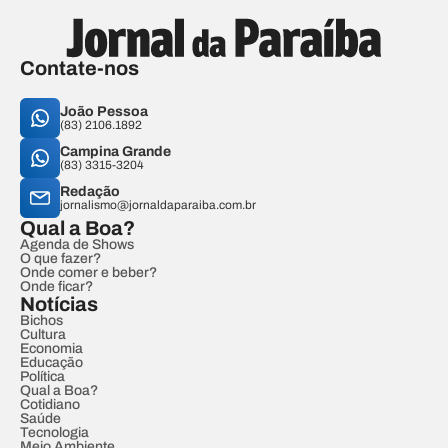
Contate-nos
João Pessoa
(83) 2106.1892
Campina Grande
(83) 3315-3204
Redação
jornalismo@jornaldaparaiba.com.br
Qual a Boa?
Agenda de Shows
O que fazer?
Onde comer e beber?
Onde ficar?
Notícias
Bichos
Cultura
Economia
Educação
Política
Qual a Boa?
Cotidiano
Saúde
Tecnologia
Meio Ambiente