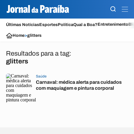
Entretenimento
Bl
Últimas Notícias
Esportes
Política
Qual a Boa?
Home
>
glitters
Resultados para a tag:
glitters
Saúde
Carnaval: médica alerta para cuidados
com maquiagem e pintura corporal