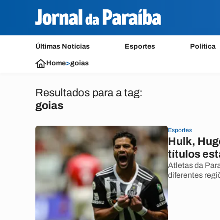
Últimas Notícias
Esportes
Política
Home
>
goias
Resultados para a tag:
goias
Esportes
Hulk, Hug
títulos es
Atletas da Pa
diferentes regi