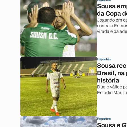
Sousa emp
da Copa do
Jogando em cas
contra o Esmera
virada e dá ad
Esportes
Sousa rec
Brasil, na
história
Duelo válido p
Estádio Mariz
Esportes
Sousa e Go