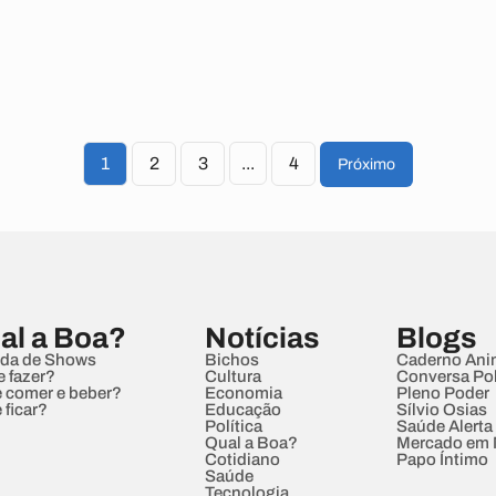
1
2
3
...
4
Próximo
al a Boa?
Notícias
Blogs
da de Shows
Bichos
Caderno Ani
e fazer?
Cultura
Conversa Pol
 comer e beber?
Economia
Pleno Poder
 ficar?
Educação
Sílvio Osias
Política
Saúde Alerta
Qual a Boa?
Mercado em
Cotidiano
Papo Íntimo
Saúde
Tecnologia