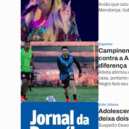
Avião que caiu
Mendonça; tod
Esportes
Campinense
contra a 
diferença
Atleta afirmou
casa, portanto
Negro fará seu 
Vida Urbana
Adolescen
deixa doi
Suspeito &eacu