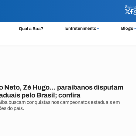
Siga 
Siga 
Entretenimento
Blogs
Qual a Boa?
o Neto, Zé Hugo... paraibanos disputam
taduais pelo Brasil; confira
raíba buscam conquistas nos campeonatos estaduais em
ões do país.