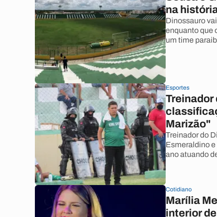
na históri
Dinossauro vai
enquanto que 
um time parai
Esportes
Treinador
classifica
Marizão"
Treinador do D
Esmeraldino e 
ano atuando de
Cotidiano
Marília M
interior d