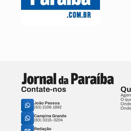
Contate-nos
Qu
Agen
O qu
João Pessoa
Onde
(83) 2106.1892
Onde
Campina Grande
(83) 3315-3204
Redação