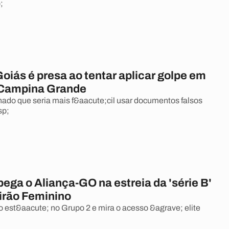
;
oiás é presa ao tentar aplicar golpe em
 Campina Grande
hado que seria mais f&aacute;cil usar documentos falsos
sp;
ega o Aliança-GO na estreia da 'série B'
eirão Feminino
 est&aacute; no Grupo 2 e mira o acesso &agrave; elite