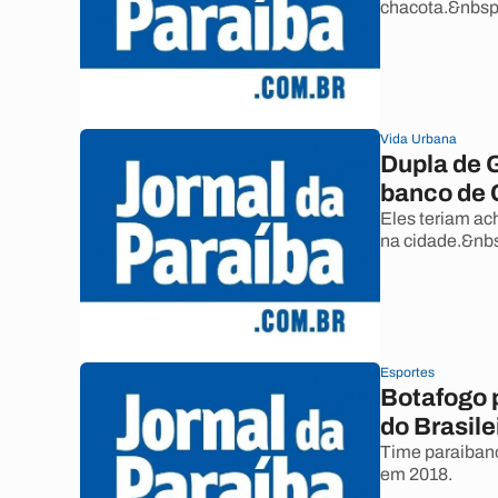
chacota.&nbsp
Vida Urbana
Dupla de G
banco de
Eles teriam ac
na cidade.&nb
Esportes
Botafogo p
do Brasil
Time paraibano
em 2018.