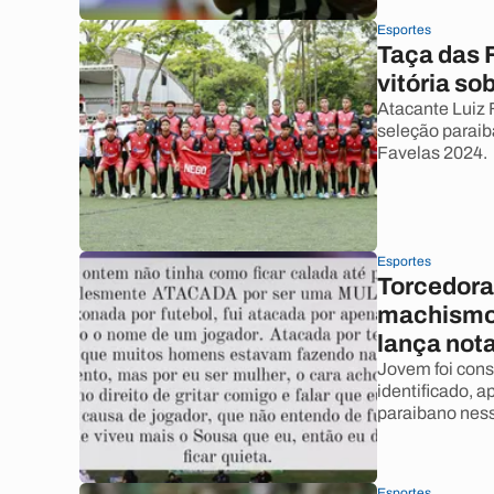
Esportes
Taça das 
vitória so
Atacante Luiz F
seleção paraib
Favelas 2024.
Esportes
Torcedora
machismo 
lança nota
Jovem foi cons
identificado, 
paraibano nessa
Esportes