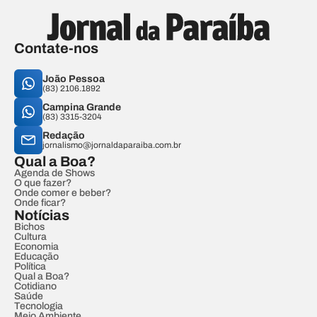
Contate-nos
João Pessoa
(83) 2106.1892
Campina Grande
(83) 3315-3204
Redação
jornalismo@jornaldaparaiba.com.br
Qual a Boa?
Agenda de Shows
O que fazer?
Onde comer e beber?
Onde ficar?
Notícias
Bichos
Cultura
Economia
Educação
Política
Qual a Boa?
Cotidiano
Saúde
Tecnologia
Meio Ambiente