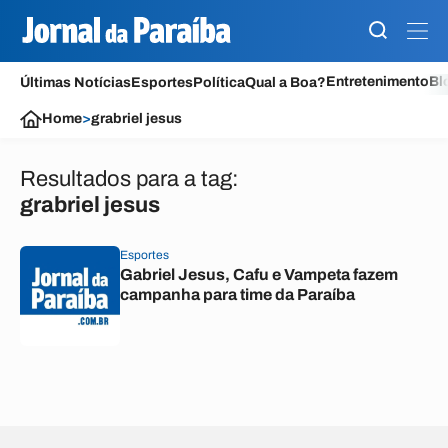
Entretenimento
Bl
Últimas Notícias
Esportes
Política
Qual a Boa?
Home
>
grabriel jesus
Resultados para a tag:
grabriel jesus
Esportes
Gabriel Jesus, Cafu e Vampeta fazem
campanha para time da Paraíba