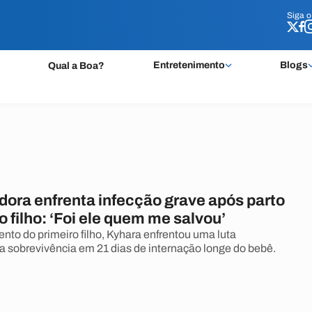
Siga 
Siga 
Entretenimento
Blogs
Qual a Boa?
dora enfrenta infecção grave após parto
o filho: ‘Foi ele quem me salvou’
nto do primeiro filho, Kyhara enfrentou uma luta
a sobrevivência em 21 dias de internação longe do bebê.