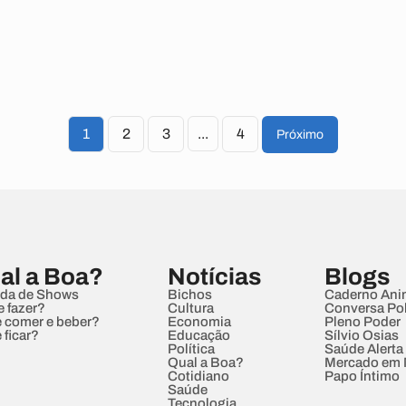
1
2
3
...
4
Próximo
al a Boa?
Notícias
Blogs
da de Shows
Bichos
Caderno Ani
e fazer?
Cultura
Conversa Pol
 comer e beber?
Economia
Pleno Poder
 ficar?
Educação
Sílvio Osias
Política
Saúde Alerta
Qual a Boa?
Mercado em
Cotidiano
Papo Íntimo
Saúde
Tecnologia