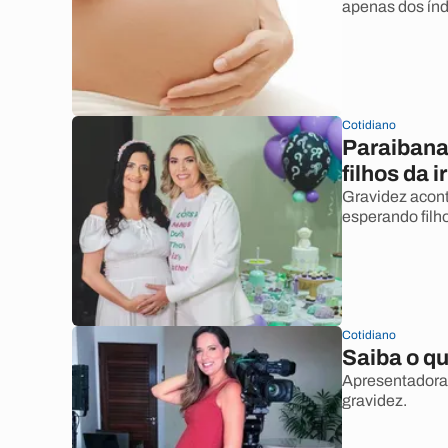
apenas dos ín
Cotidiano
Paraibana 
filhos da 
Gravidez aconte
esperando fil
Cotidiano
Saiba o qu
Apresentadora
gravidez.