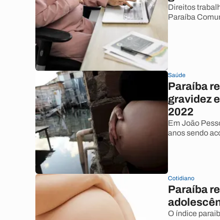
Direitos trabal
Paraíba Comu
Saúde
Paraíba re
gravidez 
2022
Em João Pessoa
anos sendo ac
Cotidiano
Paraíba re
adolescên
O índice parai