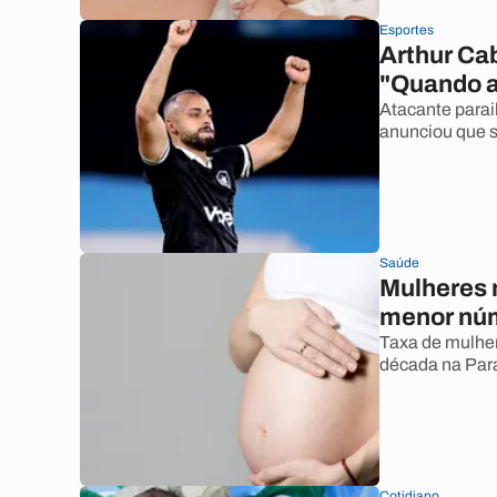
Esportes
Arthur Ca
"Quando a 
Atacante parai
anunciou que s
Saúde
Mulheres n
menor núm
Taxa de mulher
década na Par
Cotidiano