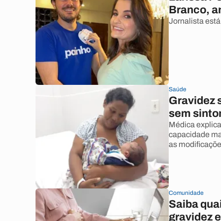
Branco, a
Jornalista est
Saúde
Gravidez 
sem sint
Médica explic
capacidade ma
as modificaçõe
Comunidade
Saiba quai
gravidez e