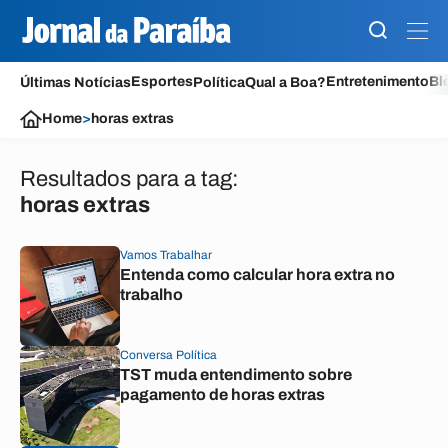
Esportes
Entretenimento
Bl
Últimas Notícias
Política
Qual a Boa?
Home
>
horas extras
Resultados para a tag:
horas extras
Vamos Trabalhar
Entenda como calcular hora extra no
trabalho
Conversa Política
TST muda entendimento sobre
pagamento de horas extras