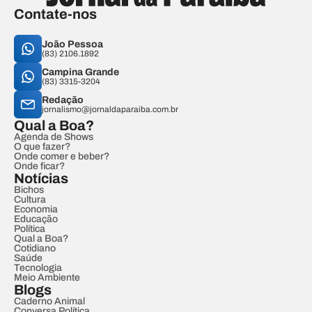
Contate-nos
João Pessoa
(83) 2106.1892
Campina Grande
(83) 3315-3204
Redação
jornalismo@jornaldaparaiba.com.br
Qual a Boa?
Agenda de Shows
O que fazer?
Onde comer e beber?
Onde ficar?
Notícias
Bichos
Cultura
Economia
Educação
Política
Qual a Boa?
Cotidiano
Saúde
Tecnologia
Meio Ambiente
Blogs
Caderno Animal
Conversa Política