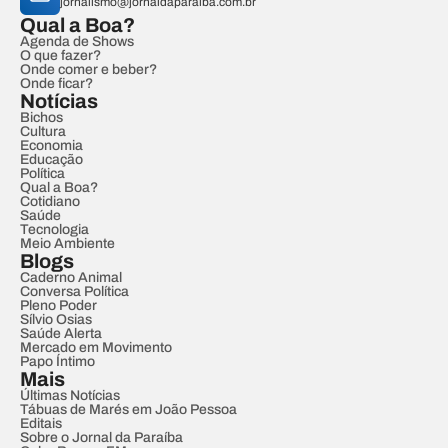
jornalismo@jornaldaparaiba.com.br
Qual a Boa?
Agenda de Shows
O que fazer?
Onde comer e beber?
Onde ficar?
Notícias
Bichos
Cultura
Economia
Educação
Política
Qual a Boa?
Cotidiano
Saúde
Tecnologia
Meio Ambiente
Blogs
Caderno Animal
Conversa Política
Pleno Poder
Sílvio Osias
Saúde Alerta
Mercado em Movimento
Papo Íntimo
Mais
Últimas Notícias
Tábuas de Marés em João Pessoa
Editais
Sobre o Jornal da Paraíba