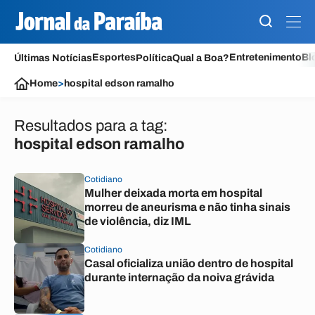
Esportes
Entretenimento
Bl
Últimas Notícias
Política
Qual a Boa?
Home
>
hospital edson ramalho
Resultados para a tag:
hospital edson ramalho
Cotidiano
Mulher deixada morta em hospital
morreu de aneurisma e não tinha sinais
de violência, diz IML
Cotidiano
Casal oficializa união dentro de hospital
durante internação da noiva grávida