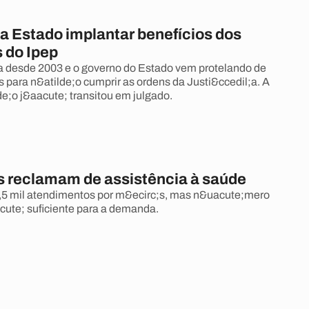
a Estado implantar benefícios dos
 do Ipep
a desde 2003 e o governo do Estado vem protelando de
s para n&atilde;o cumprir as ordens da Justi&ccedil;a. A
de;o j&aacute; transitou em julgado.
s reclamam de assistência à saúde
,5 mil atendimentos por m&ecirc;s, mas n&uacute;mero
cute; suficiente para a demanda.