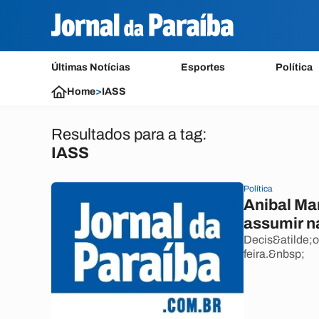
Últimas Notícias
Esportes
Política
Home
>
IASS
Resultados para a tag:
IASS
Política
Anibal Ma
assumir 
Decis&atilde;o
feira.&nbsp;