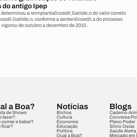
 do antigo Ipep
 determinou a reimplanta&ccedil;&atilde;o do valor correto
edil;&atilde;o, conforme a senten&ccedil;a do processo
ue vigorou de outubro a dezembro de 2010.
al a Boa?
Notícias
Blogs
da de Shows
Bichos
Caderno Ani
e fazer?
Cultura
Conversa Pol
 comer e beber?
Economia
Pleno Poder
 ficar?
Educação
Sílvio Osias
Política
Saúde Alerta
Qual a Boa?
Mercado em