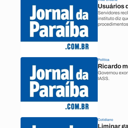
Usuários d
Servidores re
instituto diz q
procedimentos
Política
Ricardo m
Governou exone
IASS.
Cotidiano
Liminar ga