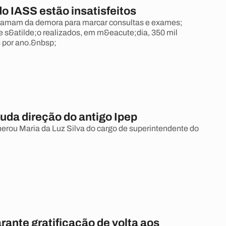
o IASS estão insatisfeitos
clamam da demora para marcar consultas e exames;
ue s&atilde;o realizados, em m&eacute;dia, 350 mil
 por ano.&nbsp;
uda direção do antigo Ipep
rou Maria da Luz Silva do cargo de superintendente do
rante gratificação de volta aos