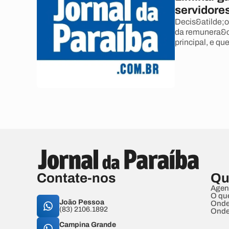
servidores
Decis&atilde;o
da remunera&cc
principal, e q
Contate-nos
Qu
Agen
O qu
João Pessoa
Onde
(83) 2106.1892
Onde
Campina Grande