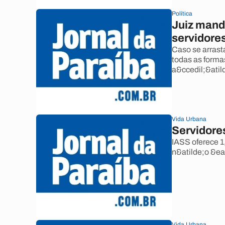
Política
Juiz mand
servidores
Caso se arrast
todas as forma
a&ccedil;&atil
Vida Urbana
Servidore
IASS oferece 1
n&atilde;o &ea
Vida Urbana