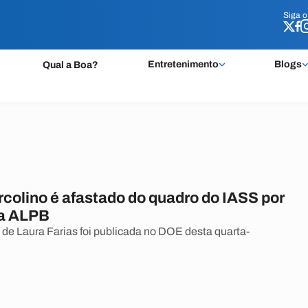
Siga 
Siga 
Entretenimento
Blogs
Qual a Boa?
rcolino é afastado do quadro do IASS por
na ALPB
 de Laura Farias foi publicada no DOE desta quarta-