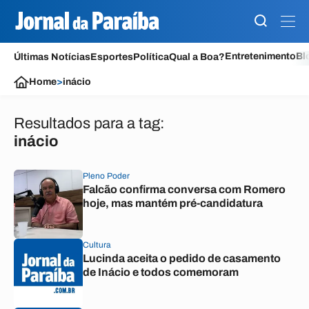
Entretenimento
Bl
Últimas Notícias
Esportes
Política
Qual a Boa?
Home
>
inácio
Resultados para a tag:
inácio
Pleno Poder
Falcão confirma conversa com Romero
hoje, mas mantém pré-candidatura
Cultura
Lucinda aceita o pedido de casamento
de Inácio e todos comemoram