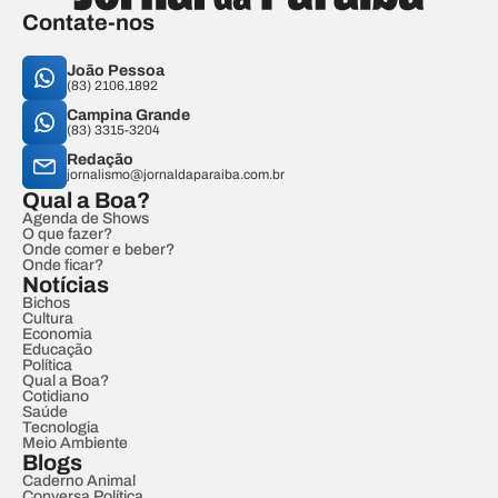
Contate-nos
João Pessoa
(83) 2106.1892
Campina Grande
(83) 3315-3204
Redação
jornalismo@jornaldaparaiba.com.br
Qual a Boa?
Agenda de Shows
O que fazer?
Onde comer e beber?
Onde ficar?
Notícias
Bichos
Cultura
Economia
Educação
Política
Qual a Boa?
Cotidiano
Saúde
Tecnologia
Meio Ambiente
Blogs
Caderno Animal
Conversa Política