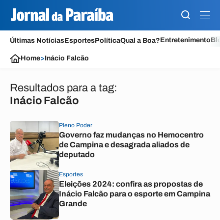
Entretenimento
Bl
Últimas Notícias
Esportes
Política
Qual a Boa?
Home
>
Inácio Falcão
Resultados para a tag:
Inácio Falcão
Pleno Poder
Governo faz mudanças no Hemocentro
de Campina e desagrada aliados de
deputado
Esportes
Eleições 2024: confira as propostas de
Inácio Falcão para o esporte em Campina
Grande