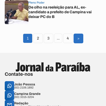
Pleno Poder
De olho na reeleição para AL, ex-
candidato a prefeito de Campina vai
deixar PC do B
1
2
3
...
4
>
Contate-nos
João Pessoa
(83) 2106.1892
Campina Grande
(83) 3315-3204
Redação