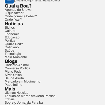
jornalismo@jornaldaparaiba.com.br
Qual a Boa?
Agenda de Shows
O que fazer?
Onde comer e beber?
Onde ficar?
Notícias
Bichos
Cultura
Economia
Educação
Política
Qual a Boa?
Cotidiano
Saúde
Tecnologia
Meio Ambiente
Blogs
Caderno Animal
Conversa Política
Pleno Poder
Sílvio Osias
Saúde Alerta
Mercado em Movimento
Papo Íntimo
Mais
Últimas Notícias
Tábuas de Marés em João Pessoa
Editais
Sobre o Jornal da Paraíba