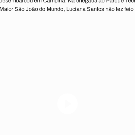
a desembarcou em Campina. Na chegada ao Parque Tecn
 o Maior São João do Mundo, Luciana Santos não fez feio