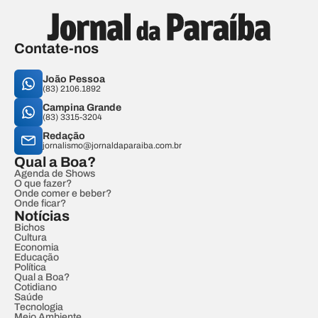
Contate-nos
João Pessoa
(83) 2106.1892
Campina Grande
(83) 3315-3204
Redação
jornalismo@jornaldaparaiba.com.br
Qual a Boa?
Agenda de Shows
O que fazer?
Onde comer e beber?
Onde ficar?
Notícias
Bichos
Cultura
Economia
Educação
Política
Qual a Boa?
Cotidiano
Saúde
Tecnologia
Meio Ambiente