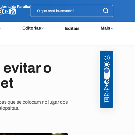
o
o
Jornal da Paraíba
Jornal da Paraíba
Editorias
Mais
Editais
evitar o
et
oas que se colocam no lugar dos
lopsitas.