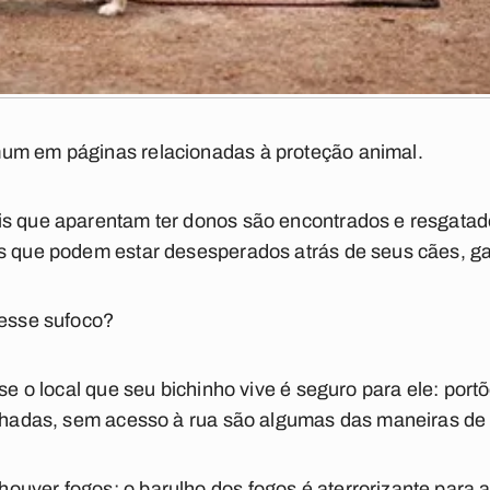
um em páginas relacionadas à proteção animal.
is que aparentam ter donos são encontrados e resgatad
s que podem estar desesperados atrás de seus cães, gat
 esse sufoco?
 se o local que seu bichinho vive é seguro para ele: port
echadas, sem acesso à rua são algumas das maneiras de 
ouver fogos; o barulho dos fogos é aterrorizante para 