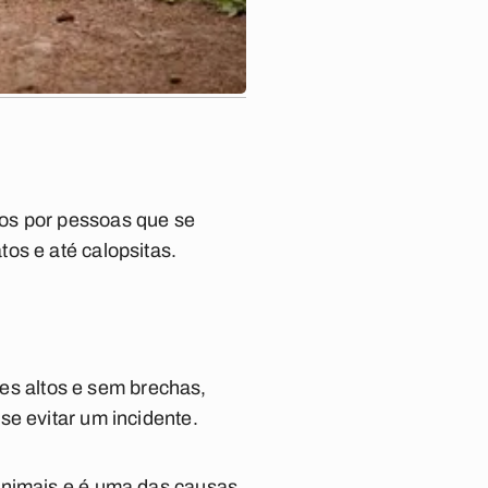
os por pessoas que se
os e até calopsitas.
ões altos e sem brechas,
se evitar um incidente.
animais e é uma das causas