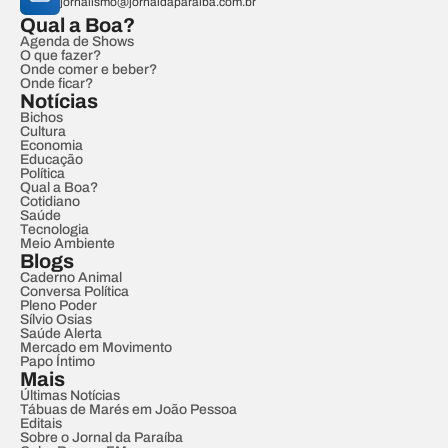
jornalismo@jornaldaparaiba.com.br
Qual a Boa?
Agenda de Shows
O que fazer?
Onde comer e beber?
Onde ficar?
Notícias
Bichos
Cultura
Economia
Educação
Política
Qual a Boa?
Cotidiano
Saúde
Tecnologia
Meio Ambiente
Blogs
Caderno Animal
Conversa Política
Pleno Poder
Sílvio Osias
Saúde Alerta
Mercado em Movimento
Papo Íntimo
Mais
Últimas Notícias
Tábuas de Marés em João Pessoa
Editais
Sobre o Jornal da Paraíba