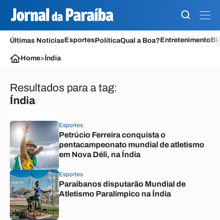
Esportes
Entretenimento
Bl
Últimas Notícias
Política
Qual a Boa?
Home
>
Índia
Resultados para a tag:
Índia
Esportes
Petrúcio Ferreira conquista o
pentacampeonato mundial de atletismo
em Nova Déli, na Índia
Esportes
Paraibanos disputarão Mundial de
Atletismo Paralímpico na Índia