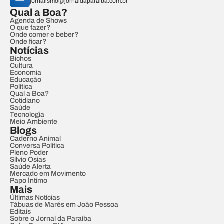
jornalismo@jornaldaparaiba.com.br
Qual a Boa?
Agenda de Shows
O que fazer?
Onde comer e beber?
Onde ficar?
Notícias
Bichos
Cultura
Economia
Educação
Política
Qual a Boa?
Cotidiano
Saúde
Tecnologia
Meio Ambiente
Blogs
Caderno Animal
Conversa Política
Pleno Poder
Sílvio Osias
Saúde Alerta
Mercado em Movimento
Papo Íntimo
Mais
Últimas Notícias
Tábuas de Marés em João Pessoa
Editais
Sobre o Jornal da Paraíba