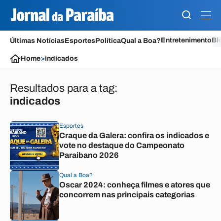
Entretenimento
Bl
Últimas Notícias
Esportes
Política
Qual a Boa?
Home
>
indicados
Resultados para a tag:
indicados
Esportes
Craque da Galera: confira os indicados e
vote no destaque do Campeonato
Paraibano 2026
Qual a Boa?
Oscar 2024: conheça filmes e atores que
concorrem nas principais categorias