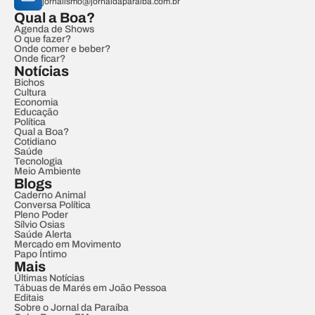
jornalismo@jornaldaparaiba.com.br
Qual a Boa?
Agenda de Shows
O que fazer?
Onde comer e beber?
Onde ficar?
Notícias
Bichos
Cultura
Economia
Educação
Política
Qual a Boa?
Cotidiano
Saúde
Tecnologia
Meio Ambiente
Blogs
Caderno Animal
Conversa Política
Pleno Poder
Sílvio Osias
Saúde Alerta
Mercado em Movimento
Papo Íntimo
Mais
Últimas Notícias
Tábuas de Marés em João Pessoa
Editais
Sobre o Jornal da Paraíba