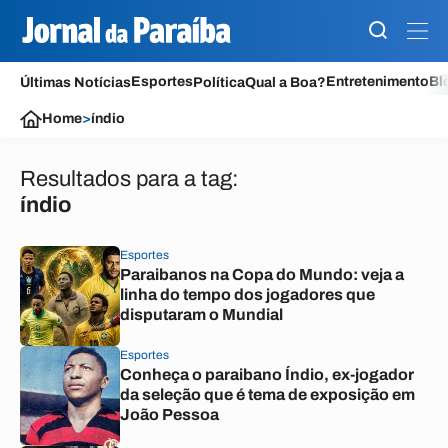
Esportes
Entretenimento
Bl
Últimas Notícias
Política
Qual a Boa?
Home
>
índio
Resultados para a tag:
índio
Esportes
Paraibanos na Copa do Mundo: veja a
linha do tempo dos jogadores que
disputaram o Mundial
Esportes
Conheça o paraibano Índio, ex-jogador
da seleção que é tema de exposição em
João Pessoa