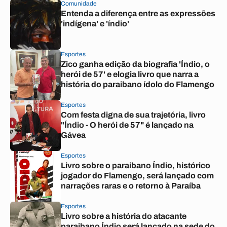
Comunidade
Entenda a diferença entre as expressões
'indígena' e 'índio'
Esportes
Zico ganha edição da biografia 'Índio, o
herói de 57' e elogia livro que narra a
história do paraibano ídolo do Flamengo
Esportes
Com festa digna de sua trajetória, livro
"Índio - O herói de 57" é lançado na
Gávea
Esportes
Livro sobre o paraibano Índio, histórico
jogador do Flamengo, será lançado com
narrações raras e o retorno à Paraíba
Esportes
Livro sobre a história do atacante
paraibano Índio será lançado na sede do