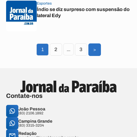
Esportes
Índio se diz surpreso com suspensão do
lateral Edy
1
2
...
3
>
Contate-nos
João Pessoa
(83) 2106.1892
Campina Grande
(83) 3315-3204
Redação