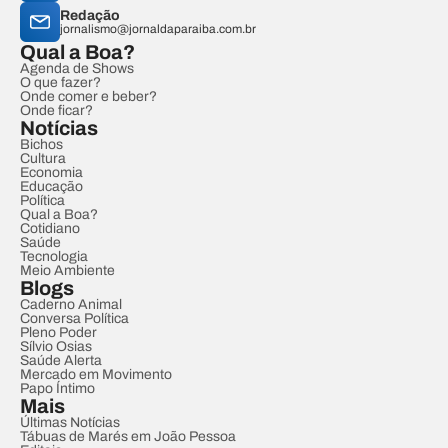
Redação
jornalismo@jornaldaparaiba.com.br
Qual a Boa?
Agenda de Shows
O que fazer?
Onde comer e beber?
Onde ficar?
Notícias
Bichos
Cultura
Economia
Educação
Política
Qual a Boa?
Cotidiano
Saúde
Tecnologia
Meio Ambiente
Blogs
Caderno Animal
Conversa Política
Pleno Poder
Sílvio Osias
Saúde Alerta
Mercado em Movimento
Papo Íntimo
Mais
Últimas Notícias
Tábuas de Marés em João Pessoa