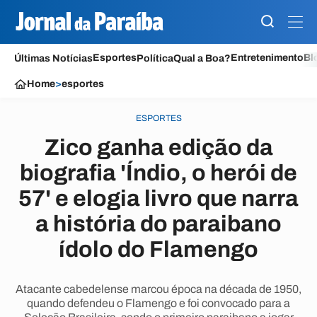
Esportes
Entretenimento
Bl
Últimas Notícias
Política
Qual a Boa?
Home
>
esportes
ESPORTES
Zico ganha edição da
biografia 'Índio, o herói de
57' e elogia livro que narra
a história do paraibano
ídolo do Flamengo
Atacante cabedelense marcou época na década de 1950,
quando defendeu o Flamengo e foi convocado para a