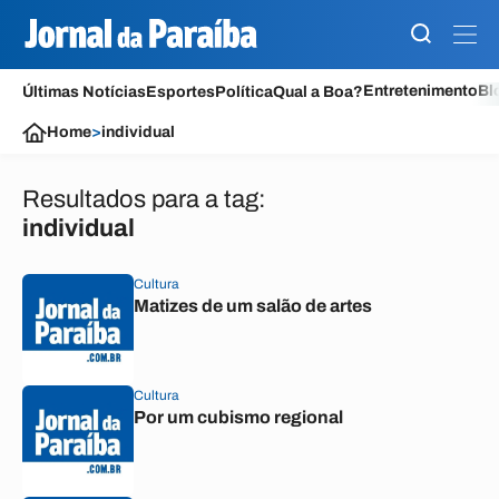
Entretenimento
Bl
Últimas Notícias
Esportes
Política
Qual a Boa?
Home
>
individual
Resultados para a tag:
individual
Cultura
Matizes de um salão de artes
Cultura
Por um cubismo regional