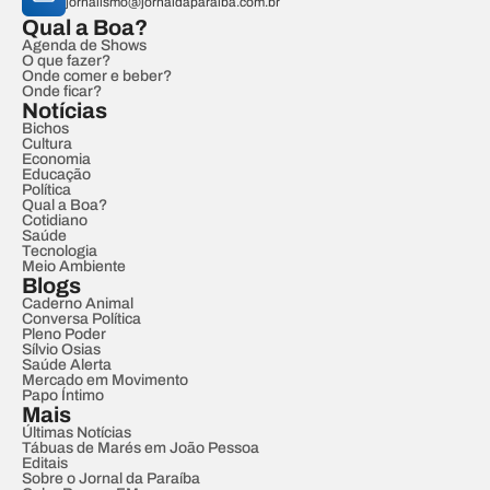
jornalismo@jornaldaparaiba.com.br
Qual a Boa?
Agenda de Shows
O que fazer?
Onde comer e beber?
Onde ficar?
Notícias
Bichos
Cultura
Economia
Educação
Política
Qual a Boa?
Cotidiano
Saúde
Tecnologia
Meio Ambiente
Blogs
Caderno Animal
Conversa Política
Pleno Poder
Sílvio Osias
Saúde Alerta
Mercado em Movimento
Papo Íntimo
Mais
Últimas Notícias
Tábuas de Marés em João Pessoa
Editais
Sobre o Jornal da Paraíba