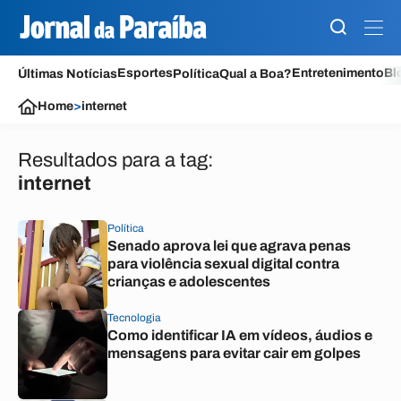
Esportes
Entretenimento
Bl
Últimas Notícias
Política
Qual a Boa?
Home
>
internet
Resultados para a tag:
internet
Política
Senado aprova lei que agrava penas
para violência sexual digital contra
crianças e adolescentes
Tecnologia
Como identificar IA em vídeos, áudios e
mensagens para evitar cair em golpes